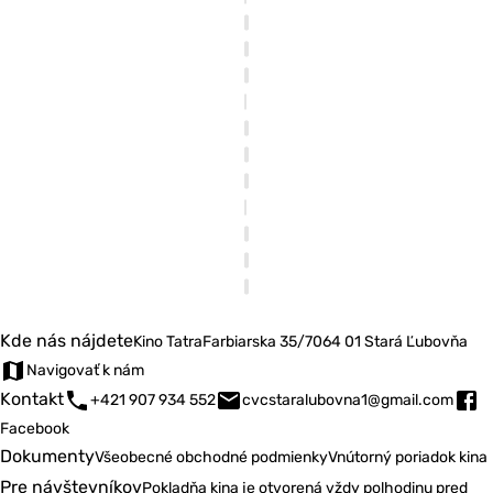
Kde nás nájdete
Kino Tatra
Farbiarska 35/7
064 01 Stará Ľubovňa
Navigovať k nám
Kontakt
+421 907 934 552
cvcstaralubovna1@gmail.com
Facebook
Dokumenty
Všeobecné obchodné podmienky
Vnútorný poriadok kina
Pre návštevníkov
Pokladňa kina je otvorená vždy polhodinu pred