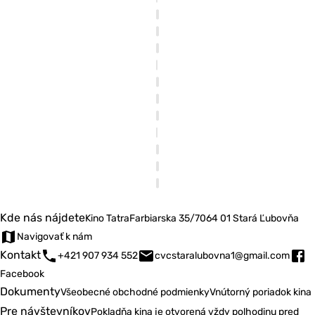
Kde nás nájdete
Kino Tatra
Farbiarska 35/7
064 01 Stará Ľubovňa
Navigovať k nám
Kontakt
+421 907 934 552
cvcstaralubovna1@gmail.com
Facebook
Dokumenty
Všeobecné obchodné podmienky
Vnútorný poriadok kina
Pre návštevníkov
Pokladňa kina je otvorená vždy polhodinu pred